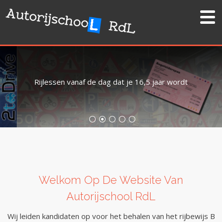
Skip
to
content
Rijlessen vanaf de dag dat je 16,5 jaar wordt
Welkom Op De Website Van
Autorijschool RdL
Wij leiden kandidaten op voor het behalen van het rijbewijs B