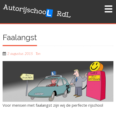
Skip
to
content
Faalangst
2 augustus 2015
Ton
Voor mensen met faalangst zijn wij de perfecte rijschool