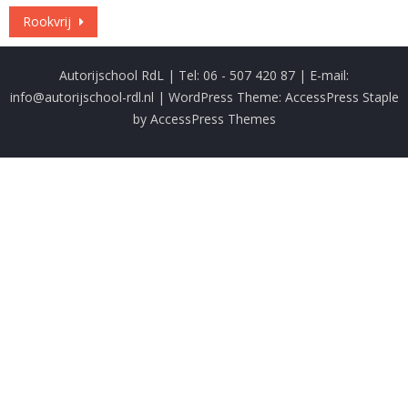
Post
Rookvrij
navigation
Autorijschool RdL | Tel: 06 - 507 420 87 | E-mail:
info@autorijschool-rdl.nl
| WordPress Theme:
AccessPress Staple
by
AccessPress Themes